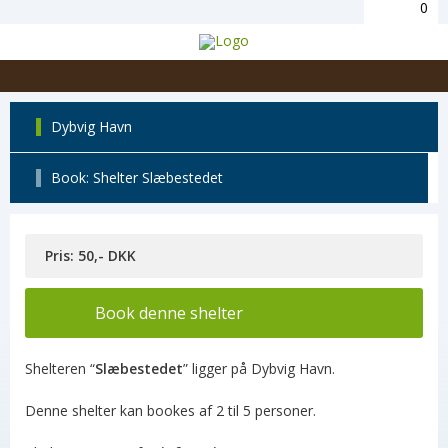
0
Dybvig Havn
Book: Shelter Slæbestedet
Pris: 50,- DKK
Book denne shelter
Shelteren “
Slæbestedet
” ligger på Dybvig Havn.
Denne shelter kan bookes af 2 til 5 personer.