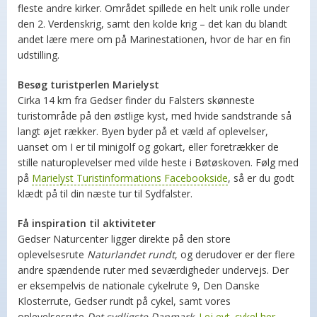
fleste andre kirker. Området spillede en helt unik rolle under
den 2. Verdenskrig, samt den kolde krig – det kan du blandt
andet lære mere om på Marinestationen, hvor de har en fin
udstilling.
Besøg turistperlen Marielyst
Cirka 14 km fra Gedser finder du Falsters skønneste
turistområde på den østlige kyst, med hvide sandstrande så
langt øjet rækker. Byen byder på et væld af oplevelser,
uanset om I er til minigolf og gokart, eller foretrækker de
stille naturoplevelser med vilde heste i Bøtøskoven. Følg med
på
Marielyst Turistinformations Facebookside
, så er du godt
klædt på til din næste tur til Sydfalster.
Få inspiration til aktiviteter
Gedser Naturcenter ligger direkte på den store
oplevelsesrute
Naturlandet rundt
, og derudover er der flere
andre spændende ruter med seværdigheder undervejs. Der
er eksempelvis de nationale cykelrute 9, Den Danske
Klosterrute, Gedser rundt på cykel, samt vores
oplevelsesrute
Det sydligste Danmark
.
Lej evt. cykel her.