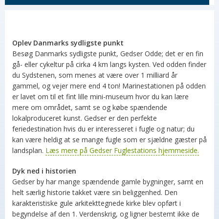
Oplev Danmarks sydligste punkt
Besøg Danmarks sydligste punkt, Gedser Odde; det er en fin
gå- eller cykeltur på cirka 4 km langs kysten. Ved odden finder
du Sydstenen, som menes at være over 1 milliard år
gammel, og vejer mere end 4 ton! Marinestationen på odden
er lavet om til et fint lille mini-museum hvor du kan lære
mere om området, samt se og købe spændende
lokalproduceret kunst. Gedser er den perfekte
feriedestination hvis du er interesseret i fugle og natur; du
kan være heldig at se mange fugle som er sjældne gæster på
landsplan.
Læs mere på Gedser Fuglestations hjemmeside.
Dyk ned i historien
Gedser by har mange spændende gamle bygninger, samt en
helt særlig historie takket være sin beliggenhed. Den
karakteristiske gule arkitekttegnede kirke blev opført i
begyndelse af den 1. Verdenskrig, og ligner bestemt ikke de