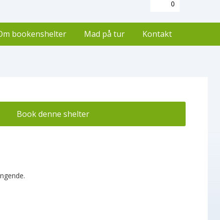
0
Om bookenshelter
Mad på tur
Kontakt
Book denne shelter
ængende.