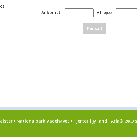
es..
Ankomst
Afrejse
Fortsæt
alster
•
Nationalpark Vadehavet
•
Hjertet i Jylland
•
Arla® ØKO s