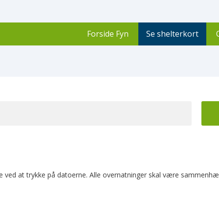
Forside Fyn
Se shelterkort
te ved at trykke på datoerne. Alle overnatninger skal være sammenh