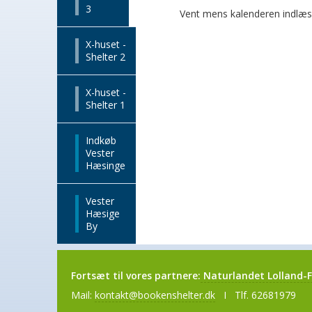
3
Vent mens kalenderen indlæs
X-huset -
Shelter 2
X-huset -
Shelter 1
Indkøb
Vester
Hæsinge
Vester
Hæsige
By
Fortsæt til vores partnere:
Naturlandet Lolland-F
Mail:
kontakt@bookenshelter.dk
I Tlf. 62681979