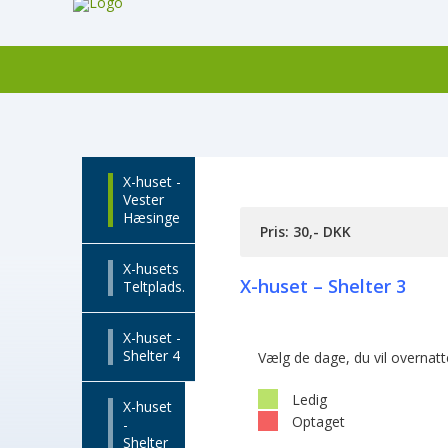
X-huset -
Vester
Hæsinge
Pris: 30,- DKK
X-husets
X-huset – Shelter 3
Teltplads.
X-huset -
Shelter 4
Vælg de dage, du vil overnat
Ledig
X-huset
Optaget
-
Shelter