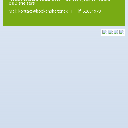
ØKO shelters
Mail:
kontakt@bookenshelter.dk
I Tlf. 62681979