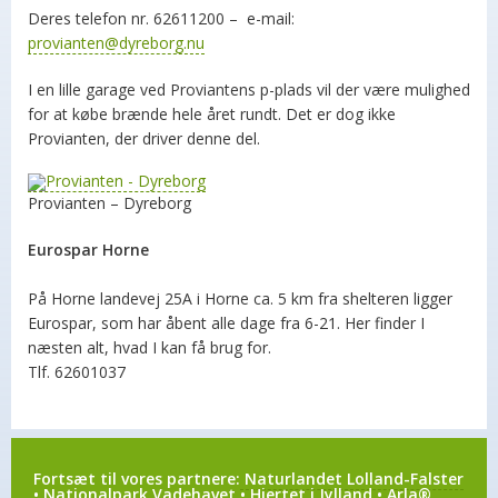
Deres telefon nr. 62611200 – e-mail:
provianten@dyreborg.nu
I en lille garage ved Proviantens p-plads vil der være mulighed
for at købe brænde hele året rundt. Det er dog ikke
Provianten, der driver denne del.
Provianten – Dyreborg
Eurospar Horne
På Horne landevej 25A i Horne ca. 5 km fra shelteren ligger
Eurospar, som har åbent alle dage fra 6-21. Her finder I
næsten alt, hvad I kan få brug for.
Tlf. 62601037
Fortsæt til vores partnere:
Naturlandet Lolland-Falster
•
Nationalpark Vadehavet
•
Hjertet i Jylland
•
Arla®