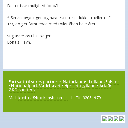
Der er ikke mulighed for bål.
* Servicebygningen og havnekontor er lukket mellem 1/11 –
1/3, dog er familiebad med toilet åben hele året.
Vi glæder os til at se jer.
Lohals Havn.
Fortsæt til vores partnere:
Naturlandet Lolland-Falster
•
Nationalpark Vadehavet
•
Hjertet i Jylland
•
Arla®
ØKO shelters
Mail:
kontakt@bookenshelter.dk
I Tlf. 62681979