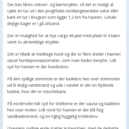
Der kan lånes voksen- og børnecykler, så det er muligt at
cykle en tur ud i den pragtfulde nordlangelandske natur eller
bare en tur i Brugsen som ligger 1,2 km fra havnen. Lohals’
dejlige bager er i gå afstand.
Der er mulighed for at leje cargo elcykel med plads til 4 børn
samt to almindelige elcykler.
Det er tilladt at medtage hund og der er flere steder i havnen
opsat hundeposeautomater, som man bedes benytte. Lidt
syd for havnen er der hundeskov.
På den sydlige stenmole er der badebro hen over stenmolen
ud til dejlig sandstrand og ude i vandet er der en flydende
badeø, hvor der er rutschebane.
På nordmolen lidt syd for shelterne er der sauna og badebro
hen over molen. Lidt nord for havnen er der blå flag
sandbadestrand, og en rigtig hyggelig troldeskov.
I havnens sydlige ende starter ø-havsstien, med de dejligste