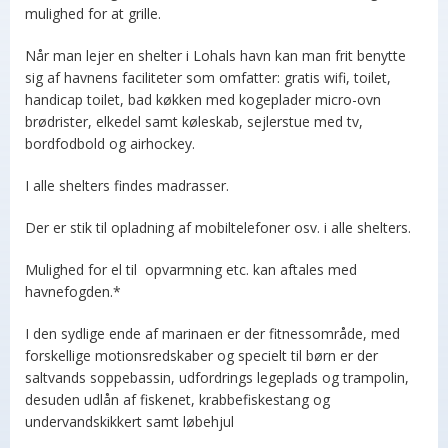
mulighed for at grille.
Når man lejer en shelter i Lohals havn kan man frit benytte
sig af havnens faciliteter som omfatter: gratis wifi, toilet,
handicap toilet, bad køkken med kogeplader micro-ovn
brødrister, elkedel samt køleskab, sejlerstue med tv,
bordfodbold og airhockey.
I alle shelters findes madrasser.
Der er stik til opladning af mobiltelefoner osv. i alle shelters.
Mulighed for el til opvarmning etc. kan aftales med
havnefogden.*
I den sydlige ende af marinaen er der fitnessområde, med
forskellige motionsredskaber og specielt til børn er der
saltvands soppebassin, udfordrings legeplads og trampolin,
desuden udlån af fiskenet, krabbefiskestang og
undervandskikkert samt løbehjul