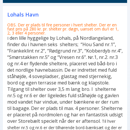
Lohals Havn
OBS. Der er plads til fire personer i hvert shelter. Der er en
fast pris på 280 kr. pr. shelter pr. døgn, uanset om du/I er 1,
2, 3 eller 4 personer.
den lille hyggelige by Lohals, på Nordlangeland,
I
finder du i havnen seks shelters; “Hou Sand nr.1”,
“Frankeklint nr.2”, “Rødgrund nr.3”, “Kobberdyb nr.4”,
“Smørstakken nr.5” og “Vresen nr.6”.
r.1, nr.2. nr.3
N
og nr.4 er flydende sheltere, placeret ved båd-bro i
det nordlige havnebassin. De er indrettet med fuld
ståhøjde, 4 sovepladser, glastag med stjernekig,
bord og egen terrasse med bænk og klapstole.
Tilgang til shelter over 3,5 m lang bro. I shelterne
nr.5 og nr.6 er der ligeledes fuld ståhøjde og gavlen
mod vandet har vindue, under bænkene er der rum
til bagage. Der er plads til max. 4 personer. Shelterne
er placeret på nordmolen og har en fantastisk udsigt
over Storebælt specielt når der er aftensol.
Til hver
shelter nr.5 og nr.6 er der tilhørende bord-bænksæt og der er