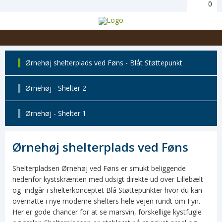
0
Ørnehøj shelterplads ved Føns - Blåt Støttepunkt
Ørnehøj - Shelter 2
Ørnehøj - Shelter 1
Ørnehøj shelterplads ved Føns
Shelterpladsen Ørnehøj ved Føns er smukt beliggende
nedenfor kystskrænten med udsigt direkte ud over Lillebælt
og indgår i shelterkonceptet Blå Støttepunkter hvor du kan
overnatte i nye moderne shelters hele vejen rundt om Fyn.
Her er gode chancer for at se marsvin, forskellige kystfugle