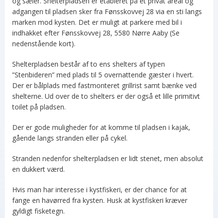
og sæler. Shelterpladsen er etableret på et privat areal og
adgangen til pladsen sker fra Fønsskovvej 28 via en sti langs
marken mod kysten. Det er muligt at parkere med bil i
indhakket efter Fønsskovvej 28, 5580 Nørre Aaby (Se
nedenstående kort).
Shelterpladsen består af to ens shelters af typen
”Stenbideren” med plads til 5 overnattende gæster i hvert.
Der er bålplads med fastmonteret grillrist samt bænke ved
shelterne. Ud over de to shelters er der også et lille primitivt
toilet på pladsen.
Der er gode muligheder for at komme til pladsen i kajak,
gående langs stranden eller på cykel.
Stranden nedenfor shelterpladsen er lidt stenet, men absolut
en dukkert værd.
Hvis man har interesse i kystfiskeri, er der chance for at
fange en havørred fra kysten. Husk at kystfiskeri kræver
gyldigt fisketegn.