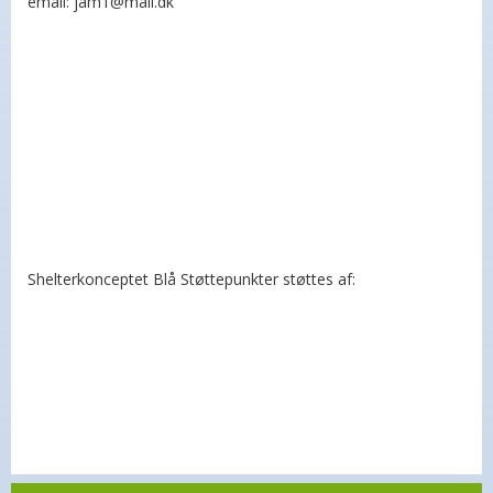
email: jam1@mail.dk
Shelterkonceptet Blå Støttepunkter støttes af: