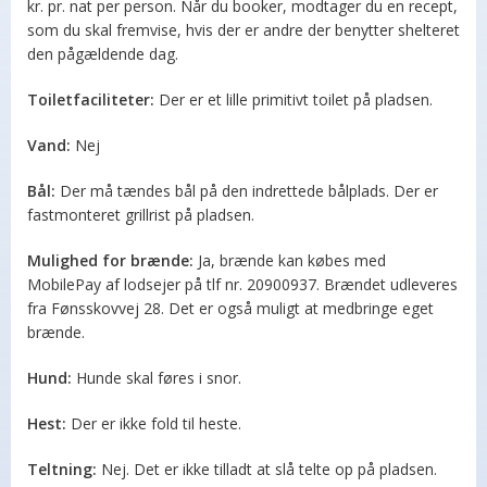
kr. pr. nat per person. Når du booker, modtager du en recept,
som du skal fremvise, hvis der er andre der benytter shelteret
den pågældende dag.
Toiletfaciliteter:
Der er et lille primitivt toilet på pladsen.
Vand:
Nej
Bål:
Der må tændes bål på den indrettede bålplads. Der er
fastmonteret grillrist på pladsen.
Mulighed for brænde:
Ja, brænde kan købes med
MobilePay af lodsejer på tlf nr. 20900937. Brændet udleveres
fra Fønsskovvej 28. Det er også muligt at medbringe eget
brænde.
Hund:
Hunde skal føres i snor.
Hest:
Der er ikke fold til heste.
Teltning:
Nej. Det er ikke tilladt at slå telte op på pladsen.