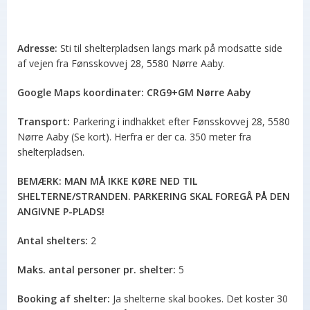
Adresse:
Sti til shelterpladsen langs mark på modsatte side
af vejen fra Fønsskovvej 28, 5580 Nørre Aaby.
Google Maps koordinater: CRG9+GM Nørre Aaby
Transport:
Parkering i indhakket efter Fønsskovvej 28, 5580
Nørre Aaby (Se kort). Herfra er der ca. 350 meter fra
shelterpladsen.
BEMÆRK: MAN MÅ IKKE KØRE NED TIL
SHELTERNE/STRANDEN. PARKERING SKAL FOREGÅ PÅ DEN
ANGIVNE P-PLADS!
Antal shelters:
2
Maks. antal personer pr. shelter:
5
Booking af shelter:
Ja shelterne skal bookes. Det koster 30