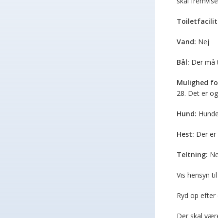
skal fremvise
Toiletfacilit
Vand:
Nej
Bål:
Der må tæ
Mulighed fo
28. Det er o
Hund:
Hunde 
Hest:
Der er i
Teltning:
Nej
Vis hensyn ti
Ryd op efter 
Der skal være