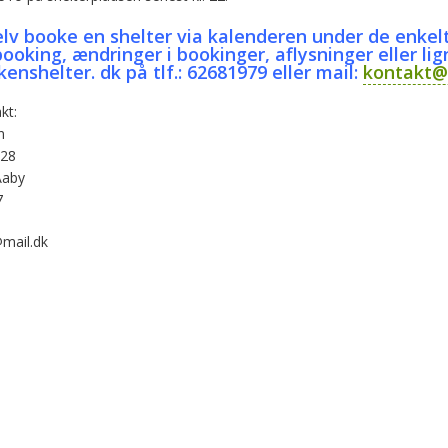
elv booke en shelter via kalenderen under de enkel
ooking, ændringer i bookinger, aflysninger eller li
nshelter. dk på tlf.: 62681979 eller mail:
kontakt@
kt:
n
 28
Aaby
7
mail.dk