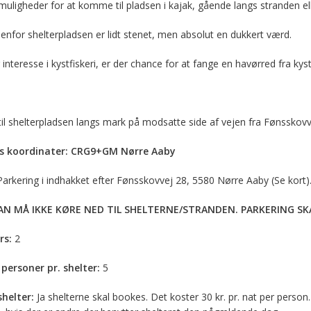
uligheder for at komme til pladsen i kajak, gående langs stranden ell
enfor shelterpladsen er lidt stenet, men absolut en dukkert værd.
interesse i kystfiskeri, er der chance for at fange en havørred fra kyst
til shelterpladsen langs mark på modsatte side af vejen fra Fønsskov
s koordinater: CRG9+GM Nørre Aaby
Parkering i indhakket efter Fønsskovvej 28, 5580 Nørre Aaby (Se kort).
N MÅ IKKE KØRE NED TIL SHELTERNE/STRANDEN. PARKERING SKA
rs:
2
personer pr. shelter:
5
helter:
Ja shelterne skal bookes. Det koster 30 kr. pr. nat per pers