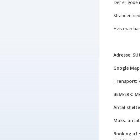
Der er gode m
Stranden ned
Hvis man har 
Adresse:
Sti 
Google Map
Transport:
BEMÆRK: MA
Antal shelte
Maks. antal 
Booking af s