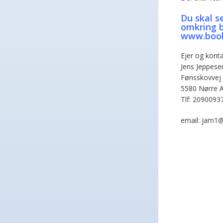
Du skal s
omkring b
www.booke
Ejer og konta
Jens Jeppese
Fønsskovvej
5580 Nørre 
Tlf: 2090093
email: jam1@