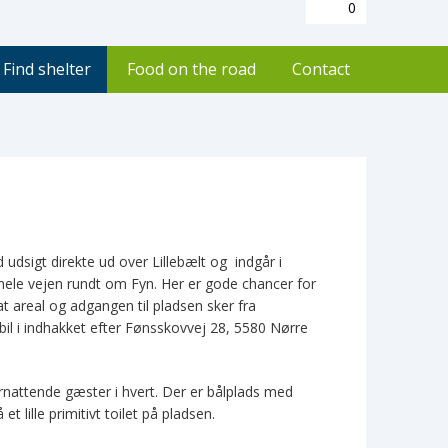
0
Find shelter
Food on the road
Contact
dsigt direkte ud over Lillebælt og indgår i
hele vejen rundt om Fyn. Her er gode chancer for
at areal og adgangen til pladsen sker fra
il i indhakket efter Fønsskovvej 28, 5580 Nørre
ernattende gæster i hvert. Der er bålplads med
 lille primitivt toilet på pladsen.