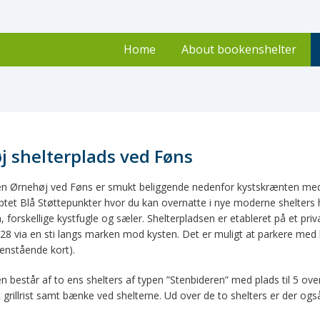
Home
About bookenshelter
j shelterplads ved Føns
en Ørnehøj ved Føns er smukt beliggende nedenfor kystskrænten med u
ptet Blå Støttepunkter hvor du kan overnatte i nye moderne shelters 
, forskellige kystfugle og sæler. Shelterpladsen er etableret på et priv
28 via en sti langs marken mod kysten. Det er muligt at parkere med b
enstående kort).
n består af to ens shelters af typen ”Stenbideren” med plads til 5 ov
grillrist samt bænke ved shelterne. Ud over de to shelters er der også et