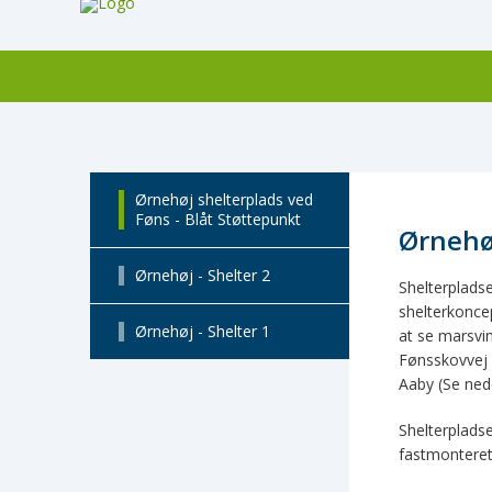
Ørnehøj shelterplads ved
Føns - Blåt Støttepunkt
Ørnehø
Ørnehøj - Shelter 2
Shelterplads
shelterkonce
Ørnehøj - Shelter 1
at se marsvin
Fønsskovvej 
Aaby (Se ned
Shelterpladse
fastmonteret 