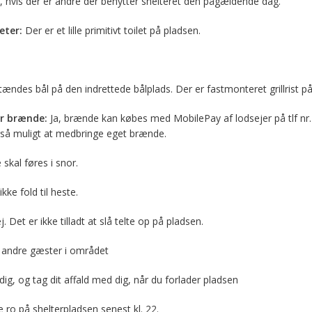
, hvis der er andre der benytter shelteret den pågældende dag.
eter:
Der er et lille primitivt toilet på pladsen.
ndes bål på den indrettede bålplads. Der er fastmonteret grillrist på
r brænde:
Ja, brænde kan købes med MobilePay af lodsejer på tlf nr
gså muligt at medbringe eget brænde.
skal føres i snor.
kke fold til heste.
. Det er ikke tilladt at slå telte op på pladsen.
l andre gæster i området
dig, og tag dit affald med dig, når du forlader pladsen
 ro på shelterpladsen senest kl. 22.