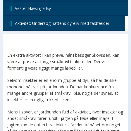
Vester Hæsinge By
Aktivitet: Undersøg nattens dyreliv med faldfælder
En ekstra aktivitet I kan prøve, når I besøger Skovsøen, kan
være at prøve at fange småkravl i faldfælder. Der vil
formentlig være rigtigt mange løbebiller.
Selvom insekter er en enorm gruppe af dyr, så har de ikke
monopol på livet på jordbunden. De har konkurrence fra
mange andre grupper af småkravl, bl.a. nogle der synes, at
insekter er en rigtig lækkerbisken.
Mens I sover, er jordbunden fuld af aktivitet, hvor insekter og
andet småkravl farer rundt i jagten på føde eller mage. I
jagten kan de enten blive lokket i fælden af håbet om noget