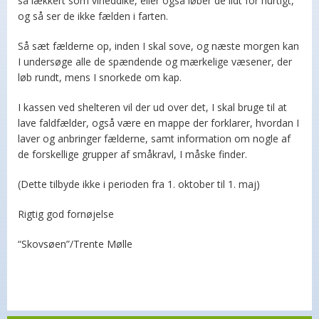
så lækkert som vineddike, eller også løber de lidt for hurtigt,
og så ser de ikke fælden i farten.
Så sæt fælderne op, inden I skal sove, og næste morgen kan
I undersøge alle de spændende og mærkelige væsener, der
løb rundt, mens I snorkede om kap.
I kassen ved shelteren vil der ud over det, I skal bruge til at
lave faldfælder, også være en mappe der forklarer, hvordan I
laver og anbringer fælderne, samt information om nogle af
de forskellige grupper af småkravl, I måske finder.
(Dette tilbyde ikke i perioden fra 1. oktober til 1. maj)
Rigtig god fornøjelse
“Skovsøen”/Trente Mølle