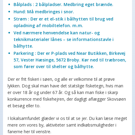
Bålplads : 2 bålpladser. Medbring eget brænde.
Hund: Må medbringes i snor.
Strøm : Der er et el-stik i bålhytten til brug ved
opladning af mobiltelefon. m.m.
Ved nærmere henvendelse kan natur- og
teknikmaterialer lånes – se informationstavle i
bålhytte.
Parkering : Der er P-plads ved Near Butikken, Birkevej
57, Vester Hæsinge, 5672 Broby. Kør ned til træbroen,
som fører over til shelter og bålhytte.
Der er frit fiskeri i søen, og alle er velkomne til at prøve
lykken. Dog skal man have det statslige fisketegn, hvis man
er over 18 år og under 67 år. Og så kan man fiske i skarp
konkurrence med fiskehejren, der dagligt aflægger Skovsøen
et besøg eller to.
I lokalsamfundet glæder vi os til at se jer. Du kan læse meget
mere om vores by, aktiviteter samt indkøbsmuligheder i
fanerne her til venstre.