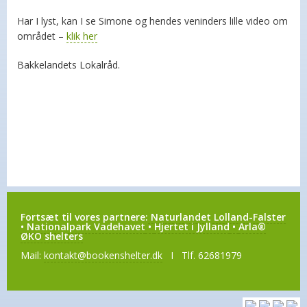
Har I lyst, kan I se Simone og hendes veninders lille video om
området –
klik her
Bakkelandets Lokalråd.
Fortsæt til vores partnere:
Naturlandet Lolland-Falster
•
Nationalpark Vadehavet
•
Hjertet i Jylland
•
Arla®
ØKO shelters
Mail:
kontakt@bookenshelter.dk
I Tlf. 62681979