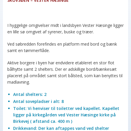
SKOVSØEN – VESTER HÆSINGE
I hyggelige omgivelser midt i landsbyen Vester Hæsinge ligger
en lille sø omgivet af syrener, buske og træer.
Ved søbredden forefindes en platform med bord og bænk
samt en tømmerflåde.
Aktive borgere i byen har endvidere etableret en stor flot
bålhytte samt 2 shelters. Der er adskillige bord/bænkesæt
placeret på området samt stort bålsted, som kan benyttes til
madlavning.
Antal shelters: 2
Antal sovepladser i alt: 8
Toilet: Vi henviser til toiletter ved kapellet. Kapellet
ligger på kirkegården ved Vester Hæsinge kirke på
Birkevej ( afstand ca. 400 m )
Drikkevand: Der kan aftappes vand ved shelter