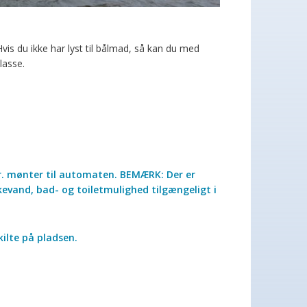
hvaren
Book: Shelter Pighvaren