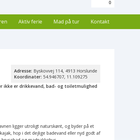
0
uren
Aktiv ferie
Mad på tur
Kontakt
Adresse:
Byskovvej 114, 4913 Horslunde
Koordinater:
54.946707, 11.109275
er ikke er drikkevand, bad- og toiletmulighed
avnen ligger utroligt naturskønt, og byder på et
kajak, hop i det dejlige badevand eller nyd godt af
et, brusebad og madpakkehus.