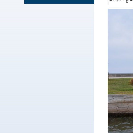
Sov i shelte
Previous
Nex
Nærmeste ind
fordel besøg
Antal she
Antal plad
Teltplads
Priser: 30
Drikkeva
Toilet: J
lukket fo
perioden
Bålplads:
Informat
Opladning
Pladsansv