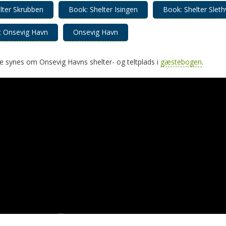
 på Onsevig Havn?
liggende shelterpladser på kortet
ved at klikke her
!
 brug af shelter- og teltpladser
eller læs
ofte stillede spørgsmål
for ge
emet.
vet
•
Nationalpark Vadehavet
•
Hjertet i Jylland
bookenshelter.dk
•