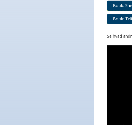
Fuldt booket
Check de nær
Se
regler for
bookingsyst
Fortsæt til vores partnere:
Fyn, Fredericia og Øha
• Lolland og Guldborgsund Kommuner •
naturlandet@