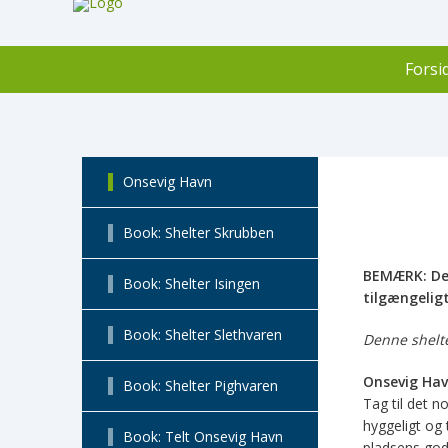
Forsi
Onsevig Havn
Book: Shelter Skrubben
BEMÆRK: Der 
Book: Shelter Isingen
tilgængeligt
Book: Shelter Slethvaren
Denne shelt
Onsevig Ha
Book: Shelter Pighvaren
Tag til det n
hyggeligt og 
Book: Telt Onsevig Havn
pladsens god