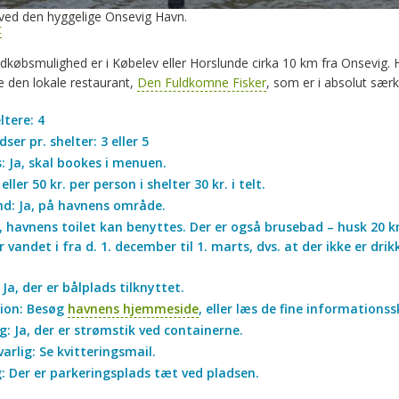
: Der er parkeringsplads tæt ved pladsen.
lter Skrubben
Book: Shelter Isingen
Book: Shelter Slet
t Onsevig Havn
Onsevig Havn
e synes om Onsevig Havns shelter- og teltplads i
gæstebogen
.