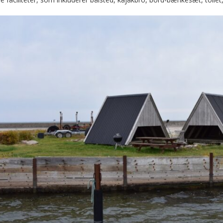
r ved den hyggelige Onsevig Havn.
t
købsmulighed er i Købelev eller Horslunde cirka 10 km fra Onsevig. Hv
e den lokale restaurant,
Den Fuldkomne Fisker
, som er i absolut særk
ltere: 4
ser pr. shelter: 3 eller 5
: Ja, skal bookes i menuen.
 eller 50 kr. per person i shelter 30 kr. i telt.
nd: Ja, på havnens område.
a, havnens toilet kan benyttes. Der er også brusebad – husk 20 
r vandet i fra d. 1. december til 1. marts, dvs. at der ikke er dr
.
 Ja, der er bålplads tilknyttet.
ion: Besøg
havnens hjemmeside
, eller læs de fine informationss
: Ja, der er strømstik ved containerne.
arlig: Se kvitteringsmail.