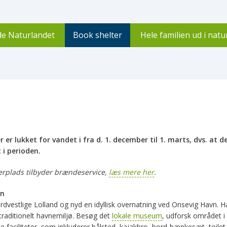
de Naturlandet
Book shelter
Hele familien ud i nat
er lukket for vandet i fra d. 1. december til 1. marts, dvs. at d
 i perioden.
erplads tilbyder brændeservice,
læs mere her
.
vn
ordvestlige Lolland og nyd en idyllisk overnatning ved Onsevig Havn. H
traditionelt havnemiljø. Besøg det
lokale museum
, udforsk området i 
e faciliteter, som inkluderer bålsted, kajakbro, bord-bænkesæt, toil