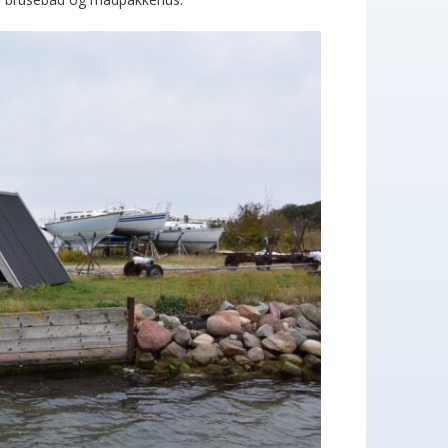
is du ikke har lyst til bålmad, så kan du med
lasse.
kr. mønter til automaten. BEMÆRK: Der er
ikkevand, bad- og toiletmulighed tilgængeligt i
kilte på pladsen.