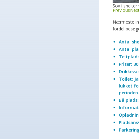
Parkering
Book: She
Book: Tel
Se hvad andr