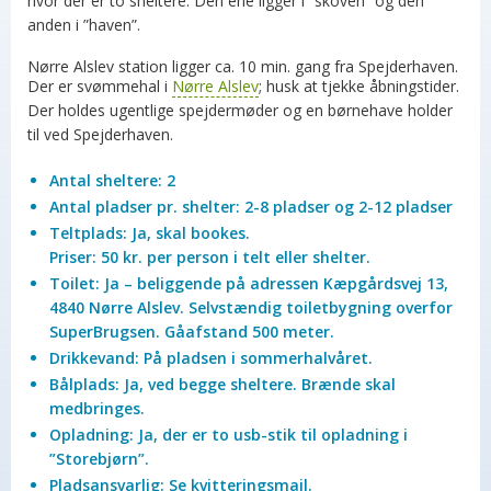
hvor der er to sheltere. Den ene ligger i ”skoven” og den
anden i ”haven”.
Nørre Alslev station ligger ca. 10 min. gang fra Spejderhaven.
Der er svømmehal i
Nørre Alslev
; husk at tjekke åbningstider.
Der holdes ugentlige spejdermøder og en børnehave holder
til ved Spejderhaven.
Antal sheltere: 2
Antal pladser pr. shelter: 2-8 pladser og 2-12 pladser
Teltplads: Ja, skal bookes.
Priser: 50 kr. per person i telt eller shelter.
Toilet: Ja – beliggende på adressen Kæpgårdsvej 13,
4840 Nørre Alslev. Selvstændig toiletbygning overfor
SuperBrugsen. Gåafstand 500 meter.
Drikkevand: På pladsen i sommerhalvåret.
Bålplads: Ja, ved begge sheltere. Brænde skal
medbringes.
Opladning: Ja, der er to usb-stik til opladning i
”Storebjørn”.
Pladsansvarlig: Se kvitteringsmail.