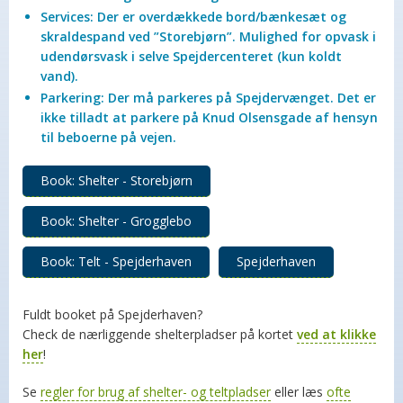
Services: Der er overdækkede bord/bænkesæt og
skraldespand ved ”Storebjørn”. Mulighed for opvask i
udendørsvask i selve Spejdercenteret (kun koldt
vand).
Parkering: Der må parkeres på Spejdervænget. Det er
ikke tilladt at parkere på Knud Olsensgade af hensyn
til beboerne på vejen.
Book: Shelter - Storebjørn
Book: Shelter - Grogglebo
Book: Telt - Spejderhaven
Spejderhaven
Fuldt booket på Spejderhaven?
Check de nærliggende shelterpladser på kortet
ved at klikke
her
!
Se
regler for brug af shelter- og teltpladser
eller læs
ofte