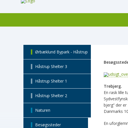
Ørbæklund Bypark - Håstrup
Besøgssted
Håstrup Shelter 3
Håstrup Shelter 1
Trebjerg.
En rask lille
Håstrup Shelter 2
Sydvestfynske
bjerg” der er
Naturen
Danmarks 100
En uforglemme
Besøgssteder