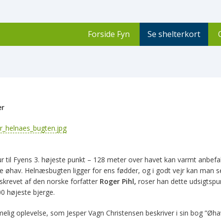
Forside Fyn
Se shelterkort
er
 tur til Fyens 3. højeste punkt – 128 meter over havet kan varmt anbef
 øhav. Helnæsbugten ligger for ens fødder, og i godt vejr kan man se 
 skrevet af den norske forfatter
Roger Pihl,
roser han dette udsigtspun
 højeste bjerge.
lig oplevelse, som Jesper Vagn Christensen beskriver i sin bog ”Øhavst