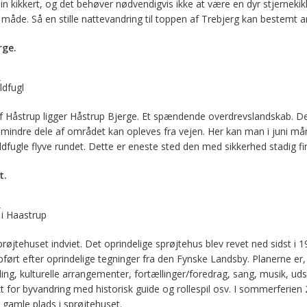
in kikkert, og det behøver nødvendigvis ikke at være en dyr stjernek
måde. Så en stille nattevandring til toppen af Trebjerg kan bestemt a
rge.
ldfugl
 Håstrup ligger Håstrup Bjerge. Et spændende overdrevslandskab. Der e
 mindre dele af området kan opleves fra vejen. Her kan man i juni m
ildfugle flyve rundet. Dette er eneste sted den med sikkerhed stadig f
t.
 i Haastrup
prøjtehuset indviet. Det oprindelige sprøjtehus blev revet ned sidst i 1
opført efter oprindelige tegninger fra den Fynske Landsby. Planerne er, a
ing, kulturelle arrangementer, fortællinger/foredrag, sang, musik, udst
 for byvandring med historisk guide og rollespil osv. I sommerferie
n gamle plads i sprøjtehuset.