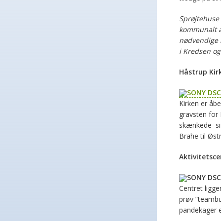
Sprøjtehuse 
kommunalt
nødvendige m
i Kredsen og 
Håstrup Kir
Kirken er åb
gravsten for
skænkede sin 
Brahe til Øst
Aktivitetsce
Centret ligge
prøv ”teambui
pandekager e