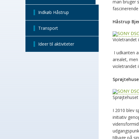
man bruger s
fascinerende 
Indkøb Håstrup
Håstrup Bje
Transport
Violetrandet i
Ideer til aktiviteter
I udkanten af
arealet, men
violetrandet 
Sprøjtehuse
Sprøjtehuset
I 2010 blev s
initiativ gen
vidensformidl
udgangspunkt
tilbage på si