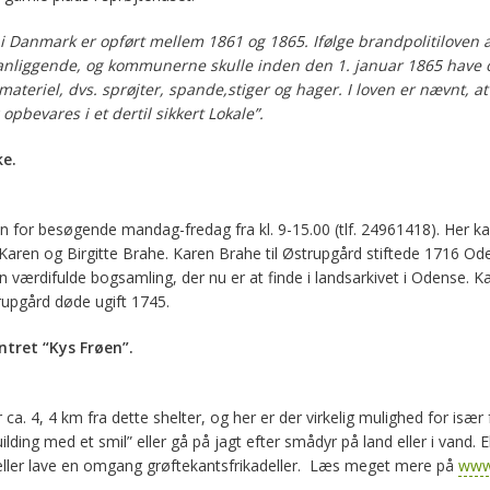
i Danmark er opført mellem 1861 og 1865. Ifølge
brandpolitiloven a
anliggende, og kommunerne skulle inden den 1. januar 1865 have 
ateriel, dvs. sprøjter, spande,
stiger og hager. I loven er nævnt, a
opbevares i et dertil sikkert Lokale”.
ke.
en for besøgende mandag-fredag fra kl. 9-15.00 (tlf. 24961418). Her 
 Karen og Birgitte Brahe. Karen Brahe til Østrupgård stiftede 1716 O
værdifulde bogsamling, der nu er at finde i landsarkivet i Odense. Ka
rupgård døde ugift 1745.
ntret “Kys Frøen”.
r ca. 4, 4 km fra dette shelter, og her er der virkelig mulighed for især 
lding med et smil” eller gå på jagt efter smådyr på land eller i vand. E
ller lave en omgang grøftekantsfrikadeller. Læs meget mere på
www.