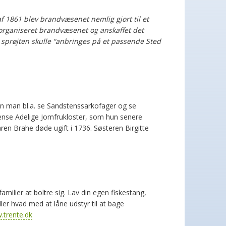
f 1861 blev brandvæsenet nemlig gjort til et
organiseret
brandvæsenet og anskaffet det
t sprøjten skulle “anbringes på et
passende Sted
kan man bl.a. se Sandstenssarkofager og se
dense Adelige Jomfrukloster, som hun senere
ren Brahe døde ugift i 1736. Søsteren Birgitte
familier at boltre sig. Lav din egen fiskestang,
ller hvad med at låne udstyr til at bage
trente.dk