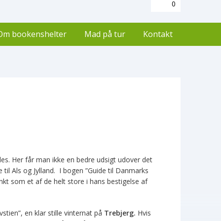
0
Om bookenshelter
Mad på tur
Kontakt
ales. Her får man ikke en bedre udsigt udover det
til Als og Jylland. I bogen ”Guide til Danmarks
kt som et af de helt store i hans bestigelse af
ien”, en klar stille vinternat på
Trebjerg.
Hvis