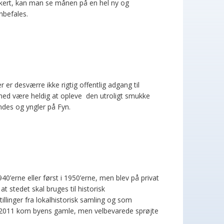
ikkert, kan man se månen på en hel ny og
nbefales.
r desværre ikke rigtig offentlig adgang til
åned være heldig at opleve den utroligt smukke
indes og yngler på Fyn.
940’erne eller først i 1950’erne, men blev på privat
t stedet skal bruges til historisk
illinger fra lokalhistorisk samling og som
n 2011 kom byens gamle, men velbevarede sprøjte