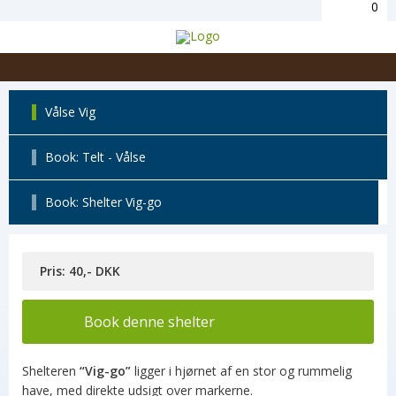
0
Vålse Vig
Book: Telt - Vålse
Book: Shelter Vig-go
Pris: 40,- DKK
Book denne shelter
Shelteren
“Vig-go”
ligger i hjørnet af en stor og rummelig
have, med direkte udsigt over markerne.