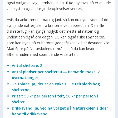
også vælge at tage jernbanestien til Rødbyhavn, så er du ude
ved kysten og andre gode oplevelser venter.
Hvis du ankommer i maj og juni, så kan du nyde lyden af de
syngende nattergale fra krattene ved søbredden. Den lille
diskrete fugl kan synge højlydt det meste af natten og
undertiden også om dagen. Du kan også fiske i Søndersø,
som kan byde på et berømt geddefiskeri. Vi har desuden Vild
Mad Spor på Naturskolens område, så du kan krydre
aftensmaden med spændende vilde urter.
Antal sheltere: 2
Antal pladser per shelter: 4 — Bemærk: maks. 2
overnatninger
Teltplads: Ja, der er en enkelt lille teltplads bag
shelterne.
Priser: 50 kr per person i telt, 50 kr per person i
shelter.
Drikkevand: Ja, ved halvtaget på Naturskolen sidder
hane til drikkevand.