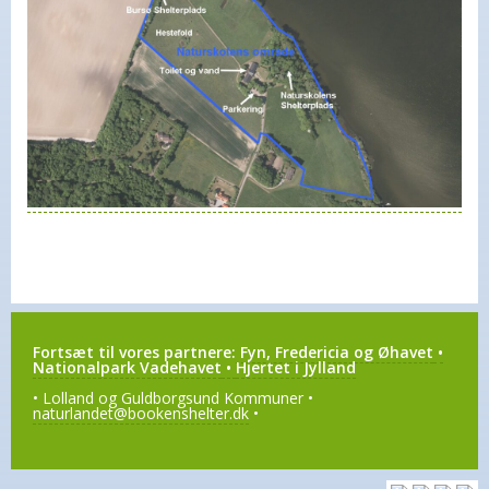
Fortsæt til vores partnere:
Fyn, Fredericia og Øhavet
•
Nationalpark Vadehavet
•
Hjertet i Jylland
• Lolland og Guldborgsund Kommuner •
naturlandet@bookenshelter.dk
•