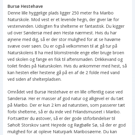
Bursø Hestehave
Denne lille hyggelige plads ligger 250 meter fra Maribo
Naturskole. Mod vest er et levende hegn, der giver læ for
vestenvinden. Udsigten fra shelterne er fantastisk. Du kigger
ud over Søndersø med øen Hestø nærmest. Hvis du har
øjnene med dig, så er der stor mulighed for at se havørne
svæve over søen. Du er også velkommen til at gå tur på
Naturskolens 8 ha med blomstrende enge eller bruge broen
ved skolen og fange en fisk til aftensmaden. Drikkevand og
toilet findes på Naturskolen. Hvis du ankommer med hest, så
kan hesten eller hestene gå på en af de 2 folde med vand
ved siden af shelterpladsen.
Området ved Bursø Hestehave er en lille offentlig oase ved
Søndersø. Her er masser af god natur og alligevel er du tæt
på Maribo. Der er kun 2 km ad naturstien, som passerer tæt
forbi shelterne, så er du inde ved Frilandsmuseet i Maribo.
Fortsætter du østover, så er der gode stiforbindelser til
Søholt Storskov samt Hejrede og Røgbølle Sø, så der er god
mulighed for at opleve Naturpark Maribosøerne. Du kan