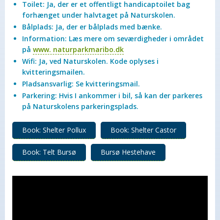
Toilet: Ja, der er et offentligt handicaptoilet bag
forhænget under halvtaget på Naturskolen.
Bålplads: Ja, der er bålplads med bænke.
Information: Læs mere om seværdigheder i området
på
www. naturparkmaribo.dk
Wifi: Ja, ved Naturskolen. Kode oplyses i
kvitteringsmailen.
Pladsansvarlig: Se kvitteringsmail.
Parkering: Hvis I ankommer i bil, så kan der parkeres
på Naturskolens parkeringsplads.
Book: Shelter Pollux
Book: Shelter Castor
Book: Telt Bursø
Bursø Hestehave