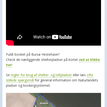
Fuldt booket på Bursø Hestehave?
Check de nærliggende shelterpladser på kortet
ved at klikke
her
!
Se
regler for brug af shelter- og teltpladser
eller læs
ofte
stillede spørgsmål
for general information om Naturlandets
pladser og bookingsystemet.