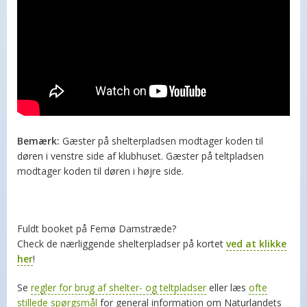
Bemærk:
Gæster på shelterpladsen modtager koden til
døren i venstre side af klubhuset. Gæster på teltpladsen
modtager koden til døren i højre side.
Fuldt booket på Femø Damstræde?
Check de nærliggende shelterpladser på kortet
ved at klikke
her
!
Se
regler for brug af shelter- og teltpladser
eller læs
ofte
stillede spørgsmål
for general information om Naturlandets