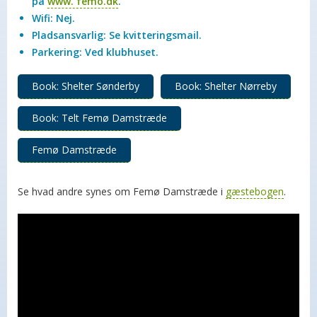
på
www. femo.dk
.
Wifi: Nej.
Pladsansvarlig: Se kvitteringsmail.
Parkering: Ved klubhuset.
Book: Shelter Sønderby
Book: Shelter Nørreby
Book: Telt Femø Damstræde
Femø Damstræde
Se hvad andre synes om Femø Damstræde i
gæstebogen
.