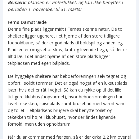
Bemærk
: pladsen er vinterlukket, og kan ikke benyttes i
perioden 1. november til 31. marts!
Femø Damstræde
Denne fine plads ligger midt i Femøs skønne natur. De to
sheltere ligger ugeneret i et hjørne af den store tidligere
fodboldbane, så der er god plads til boldspil og anden leg.
Pladsen er omgivet af skov, krat og levende hegn, så der er
altid læ. I det andet hjørne af den store plads ligger
teltpladsen med egen bålplads.
De hyggelige sheltere har beboerforeningen selv tegnet og
opført i solidt tømmer. Det er også noget af en luksusplads
især, hvis det er råt i vejret. Så kan du rykke op til det lille
tidligere klubhus (uopvarmet), hvor beboerforeningen har
lavet tekøkken, spiseplads samt brusebad med varmt vand
og toilet. Teltpladsens brugere skal benytte toilet og
tekøkken til højre i klubhuset, hvor der findes lignende
forhold, men uden opholdsrum.
Når du ankommer med færgen, så er der cirka 2,2 km over til