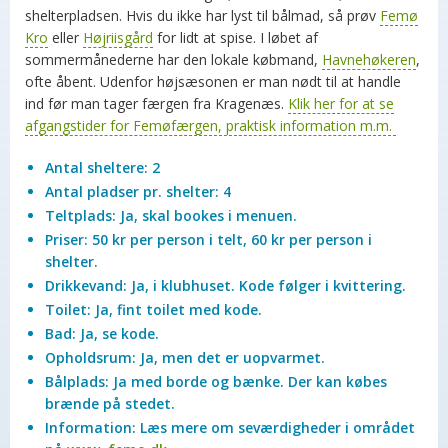
shelterpladsen. Hvis du ikke har lyst til bålmad, så prøv
Femø
Kro
eller
Højriisgård
for lidt at spise. I løbet af
sommermånederne har den lokale købmand,
Havnehøkeren
,
ofte åbent. Udenfor højsæsonen er man nødt til at handle
ind før man tager færgen fra Kragenæs.
Klik her for at se
afgangstider for Femøfærgen, praktisk information m.m.
Antal sheltere: 2
Antal pladser pr. shelter: 4
Teltplads: Ja, skal bookes i menuen.
Priser: 50 kr per person i telt, 60 kr per person i
shelter.
Drikkevand: Ja, i klubhuset. Kode følger i kvittering.
Toilet: Ja, fint toilet med kode.
Bad: Ja, se kode.
Opholdsrum: Ja, men det er uopvarmet.
Bålplads: Ja med borde og bænke. Der kan købes
brænde på stedet.
Information: Læs mere om seværdigheder i området