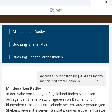
0
Mindeparken Rødby
Buchung: Shelter Viben
Buchung: Shelter Strandskaden
Adresse:
Mindestensvej 8, 4970 Rødby
Koordinater:
54.726616, 11.300396
Mindeparken Rødby
In der Nähe von Rødby auf Sydlolland finden Sie diesen
aufregenden Shelterplatz, umgeben von Bäumen und
blühendem Grasland. Das Gelände besteht aus 2 geräumigen
Shelters, jede mit eigenem Grillplatz, und es gibt eine Toilette