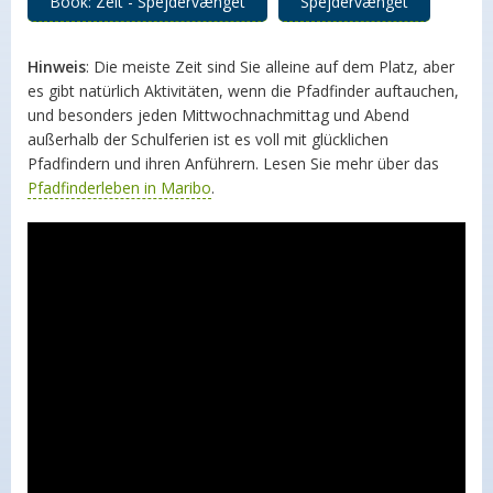
Book: Zelt - Spejdervænget
Spejdervænget
Hinweis
: Die meiste Zeit sind Sie alleine auf dem Platz, aber
es gibt natürlich Aktivitäten, wenn die Pfadfinder auftauchen,
und besonders jeden Mittwochnachmittag und Abend
außerhalb der Schulferien ist es voll mit glücklichen
Pfadfindern und ihren Anführern. Lesen Sie mehr über das
Pfadfinderleben in Maribo
.