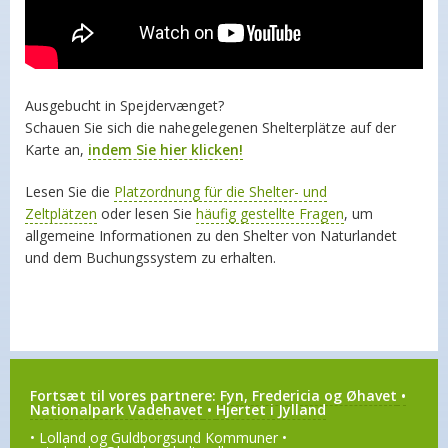
Ausgebucht in Spejdervænget?
Schauen Sie sich die nahegelegenen Shelterplätze auf der
Karte an,
indem Sie hier klicken!
Lesen Sie die
Platzordnung für die Shelter- und
Zeltplätzen
oder lesen Sie
häufig gestellte Fragen
, um
allgemeine Informationen zu den Shelter von Naturlandet
und dem Buchungssystem zu erhalten.
Fortsæt til vores partnere:
Fyn, Fredericia og Øhavet
•
Nationalpark Vadehavet
•
Hjertet i Jylland
• Lolland og Guldborgsund Kommuner •