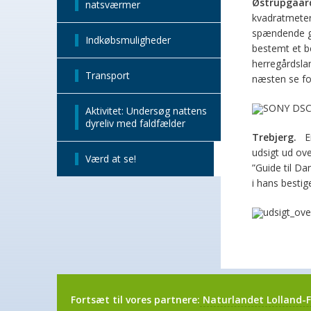
Østrupgaar
natsværmer
kvadratmeter
spændende ga
Indkøbsmuligheder
bestemt et b
herregårdslan
Transport
næsten se fo
Aktivitet: Undersøg nattens
dyreliv med faldfælder
Trebjerg.
En 
udsigt ud ove
Værd at se!
”Guide til Da
i hans besti
Fortsæt til vores partnere:
Naturlandet Lolland-F