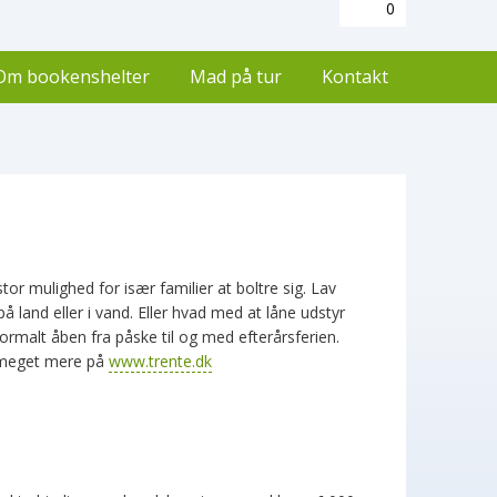
0
Om bookenshelter
Mad på tur
Kontakt
tor mulighed for især familier at boltre sig. Lav
å land eller i vand. Eller hvad med at låne udstyr
ormalt åben fra påske til og med efterårsferien.
s meget mere på
www.trente.dk