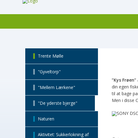
Trente Mølle
"Gyveltorp"
”Kys Frøen”
din egen fisk
"Mellem Lærkene"
til at bage p
Men i disse 
"De yderste bjerge"
Naturen
Aktivitet: Sukkerlokning af