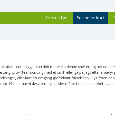
Forside Fyn
Se shelterkort
aktivitetscenter ligger kun 400 meter fra denne shelter, og her er der s
estang, prøv ”teambuilding med et smil” eller gå på jagt efter smådyr p
andekager, eller lave en omgang grøftekant-frikadeller? Kys frøen er n
Covid 19 tider har vi desværre i perioder måtte holde helt lukket. Læ