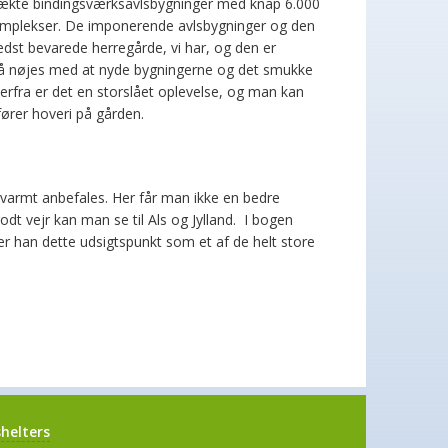
tækte bindingsværksavlsbygninger med knap 6.000
komplekser. De imponerende avlsbygninger og den
dst bevarede herregårde, vi har, og den er
må nøjes med at nyde bygningerne og det smukke
herfra er det en storslået oplevelse, og man kan
ører hoveri på gården.
n varmt anbefales. Her får man ikke en bedre
dt vejr kan man se til Als og Jylland. I bogen
r han dette udsigtspunkt som et af de helt store
helters