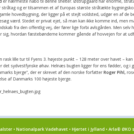
d
er nærmeste nabo til denne shelter. Østrupgaard har enorme, strå
 stråtag og er tilsammen et af Europas største stråtækte bygnings
mle hovedbygning, der ligger på et stejlt voldsted, udgør en af de be
esøg værd. Stedet er privat ejet, så man kan ikke komme ind, men 
dskab fra den offentlig vej, der fører lige forbi avlsgården. Men selv 
r sig, hvordan fæstebønderne kommer gående af hovvejen for at udf
rask lille tur til Fyens 3. højeste punkt – 128 meter over havet – ka
r det sydvestfynske øhav. Helnæs bugten ligger for ens fødder, og i go
nmarks bjerge”, der er skrevet af den norske forfatter
Roger Pihl,
rose
gelse af Danmarks 100 højeste bjerge.
alster
•
Nationalpark Vadehavet
•
Hjertet i Jylland
•
Arla® ØKO s