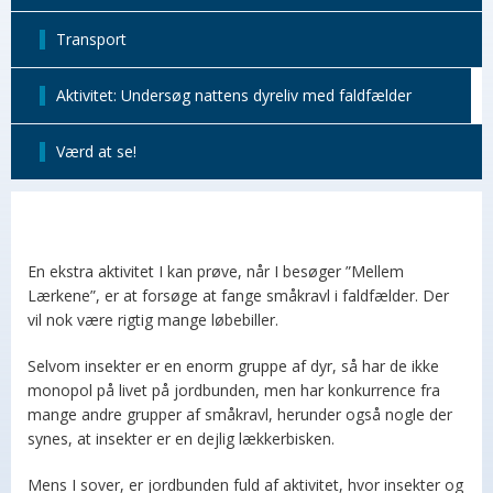
Transport
Aktivitet: Undersøg nattens dyreliv med faldfælder
Værd at se!
En ekstra aktivitet I kan prøve, når I besøger ”Mellem
Lærkene”, er at forsøge at fange småkravl i faldfælder. Der
vil nok være rigtig mange løbebiller.
Selvom insekter er en enorm gruppe af dyr, så har de ikke
monopol på livet på jordbunden, men har konkurrence fra
mange andre grupper af småkravl, herunder også nogle der
synes, at insekter er en dejlig lækkerbisken.
Mens I sover, er jordbunden fuld af aktivitet, hvor insekter og