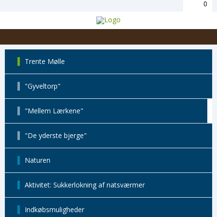
0
Trente Mølle
"Gyveltorp"
"Mellem Lærkene"
"De yderste bjerge"
Naturen
Aktivitet: Sukkerlokning af natsværmer
Indkøbsmuligheder