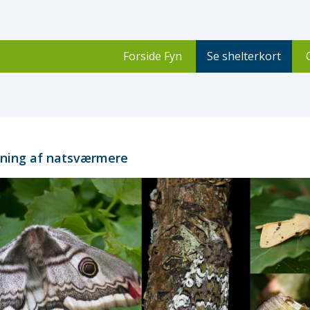
Forside Fyn
Se shelterkort
kning af natsværmere