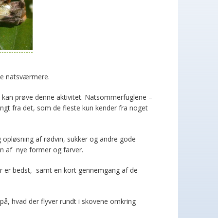
kke natsværmere.
t du kan prøve denne aktivitet. Natsommerfuglene –
ngt fra det, som de fleste kun kender fra noget
ig opløsning af rødvin, sukker og andre gode
 af nye former og farver.
er er bedst, samt en kort gennemgang af de
på, hvad der flyver rundt i skovene omkring