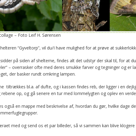
llage – Foto Leif H. Sørensen
helteren “Gyveltorp”, vil du/I have mulighed for at prøve at sukkerlo
 sidder på siden af shelterne, findes alt det udstyr der skal til, for a
eler” – overrasker ofte med deres smukke farver og tegninger og er la
noget, der basker rundt omkring lampen.
tiltrækkes bl.a. af dufte, og i kassen findes reb, der ligger i en dejl
rebene op, og gå senere en tur med lommelygten og oplev en verden
des også en mappe med beskrivelse af, hvordan du gør, hvilke dage d
sommerfuglegrupper.
eraet med og send os et par billeder, så vi sammen kan blive klogere 
.