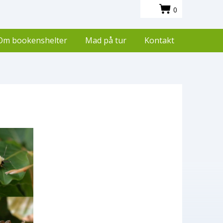
0
Om bookenshelter
Mad på tur
Kontakt