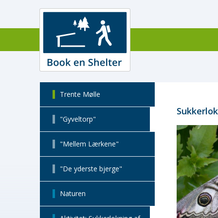
Trente Mølle
Sukkerlo
"Gyveltorp"
"Mellem Lærkene"
"De yderste bjerge"
Naturen