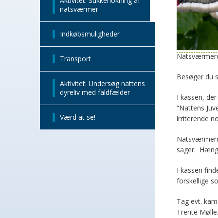
Aktivitet: Sukkerlokning af
natsværmer
Indkøbsmuligheder
Natsværmerco
Transport
Besøger du s
Aktivitet: Undersøg nattens
dyreliv med faldfælder
I kassen, der
“Nattens Juv
Værd at se!
irriterende 
Natsværmerne 
sager. Hæng 
I kassen fin
forskellige 
Tag evt. kam
Trente Mølle