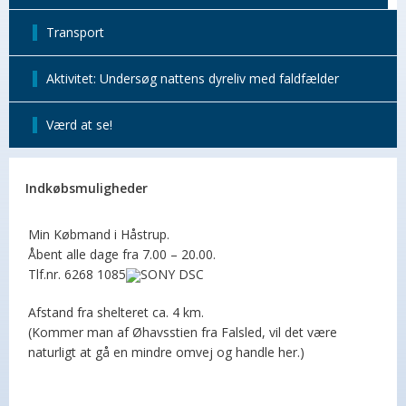
Transport
Aktivitet: Undersøg nattens dyreliv med faldfælder
Værd at se!
Indkøbsmuligheder
Min Købmand i Håstrup.
Åbent alle dage fra 7.00 – 20.00.
Tlf.nr. 6268 1085
Afstand fra shelteret ca. 4 km.
(Kommer man af Øhavsstien fra Falsled, vil det være
naturligt at gå en mindre omvej og handle her.)