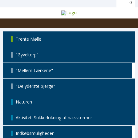
0
Trente Mølle
"Gyveltorp"
"Mellem Lærkene"
"De yderste bjerge"
Naturen
Aktivitet: Sukkerlokning af natsværmer
Indkøbsmuligheder